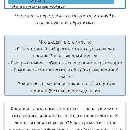
(20-30 )
Общая кремация собаки
5000
(30-40 )
*стоимость периодически меняется, уточняйте
Общая кремация собаки
актуальную при обращении
6000
(40-50 )
Эвтаназия + Общая кремация собаки
Что входит в стоимость:
До 10 кг
4500
- Оперативный забор животного с упаковкой в
10-20
5000
прочный пластиковый мешок
20-30
7000
- Быстрый вывоз собаки на специальном транспорте
30-40
9000
- Групповое сжигание пса в общей кремационной
40+
10500
камере
- Законная кремация останков по санитарным
нормам (без выдачи владельцу)
Кремация домашних животных — цена зависит от
веса собаки, дальности выезда и необходимости
дополнительных услуг. Общая кремация собак
стоимость всегда фиксирована и обговаривается до