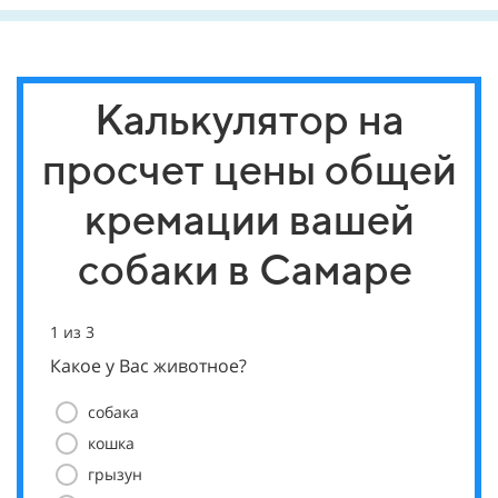
Калькулятор на
просчет цены общей
кремации вашей
собаки в Самаре
1 из 3
2 из 
Вес
Какое у Вас животное?
собака
кошка
грызун