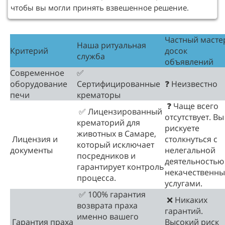
чтобы вы могли принять взвешенное решение.
Частный масте
Наша ритуальная
Критерий
досок
служба
объявлений
Современное
✅
оборудование
Сертифицированные
❓ Неизвестно
печи
крематоры
❓ Чаще всего
✅ Лицензированный
отсутствует. Вы
крематорий для
рискуете
животных в Самаре,
Лицензия и
столкнуться с
который исключает
документы
нелегальной
посредников и
деятельностью
гарантирует контроль
некачественн
процесса.
услугами.
✅ 100% гарантия
❌ Никаких
возврата праха
гарантий.
именно вашего
Гарантия праха
Высокий риск