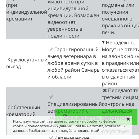
животного при
(при
подмены или
индивидуальной
индивидуальной
получения
кремации. Возможен
кремации)
смешанного
видеоотчет,
праха из обще
уверенность в
печи.
подлинности
❓ Ненадежно.
✅ Гарантированный
Могут не ответ
выезд ветеринара в
на звонок ноч
Круглосуточный
любое время суток в
в праздник или
выезд
любой район Самары
отказаться еха
и области.
в отдаленный
район.
❌ Передают те
✅
третьим лицам
Специализированный
контроль над
Собственный
веткрематорий с
дальнейшей
крематорий
Заказать звонок
современным
судьбой тела
Используя наш сайт, вы даете согласие на обработку файлов
оборудованием
полностью
cookie и пользовательских данных. Если вы не хотите, чтобы ваши
отсутствует.
данные обрабатывались, пожалуйста покиньте сайт.
✅ Керамические,