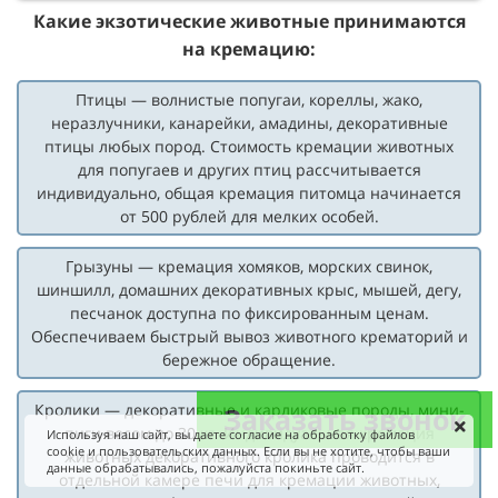
Какие экзотические животные принимаются
на кремацию:
Птицы — волнистые попугаи, кореллы, жако,
неразлучники, канарейки, амадины, декоративные
птицы любых пород. Стоимость кремации животных
для попугаев и других птиц рассчитывается
индивидуально, общая кремация питомца начинается
от 500 рублей для мелких особей.
Грызуны — кремация хомяков, морских свинок,
шиншилл, домашних декоративных крыс, мышей, дегу,
песчанок доступна по фиксированным ценам.
Обеспечиваем быстрый вывоз животного крематорий и
бережное обращение.
Кролики — декоративные и карликовые породы, мини-
Заказать звонок
пиги весом до 30 кг. Индивидуальная кремация
Используя наш сайт, вы даете согласие на обработку файлов
cookie и пользовательских данных. Если вы не хотите, чтобы ваши
животных декоративного кролика проводится в
данные обрабатывались, пожалуйста покиньте сайт.
отдельной камере печи для кремации животных,