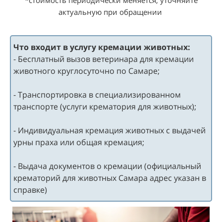
*стоимость периодически меняется, уточняйте
Усыпление животных на дому
актуальную при обращении
До 10
1000
10-20
2000
Что входит в услугу кремации животных:
20-30
3000
30-40
4000
- Бесплатный вызов ветеринара для кремации
40-50
5000
животного круглосуточно по Самаре;
более 50
дог.
- Транспортировка в специализированном
Эвтаназия + Общая кремация
транспорте (услуги крематория для животных);
До 10
4000
- Индивидуальная кремация животных с выдачей
10-20
5000
урны праха или общая кремация;
20-30
6000
30-40
7000
40-50
8000
- Выдача документов о кремации (официальный
более 50
дог.
крематорий для животных Самара адрес указан в
справке)