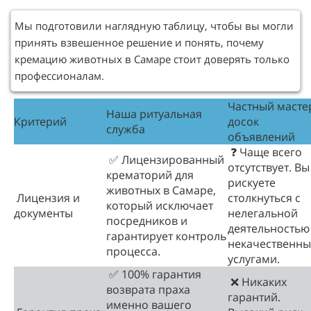
Мы подготовили наглядную таблицу, чтобы вы могли
принять взвешенное решение и понять, почему
кремацию животных в Самаре стоит доверять только
профессионалам.
Частный масте
Наша ритуальная
Критерий
досок
служба
объявлений
❓ Чаще всего
✅ Лицензированный
отсутствует. Вы
крематорий для
рискуете
животных в Самаре,
Лицензия и
столкнуться с
который исключает
документы
нелегальной
посредников и
деятельностью
гарантирует контроль
некачественн
процесса.
услугами.
✅ 100% гарантия
❌ Никаких
возврата праха
гарантий.
именно вашего