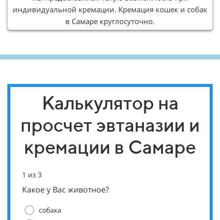
индивидуальной кремации. Кремация кошек и собак
в Самаре круглосуточно.
Калькулятор на
просчет эвтаназии и
кремации в Самаре
1 из 3
2 из 
Вес
Какое у Вас животное?
собака