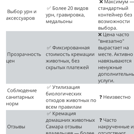
❌ Максимум 
✅ Более 20 видов
стандартный
Выбор урн и
урн, гравировка,
контейнер без
аксессуаров
медальоны
возможности
выбора.
❌ Цена часто
"внезапно"
✅ Фиксированная
вырастает на
Прозрачность
стоимость кремации
месте. Активно
цен
животных, без
навязываются
скрытых платежей
ненужные
дополнительн
услуги.
✅ Утилизация
Соблюдение
биологических
санитарных
❓ Неизвестно
отходов животных по
норм
всем правилам
✅ Кремация
домашних животных
❓ Часто
Отзывы
Самара отзывы
накрученные и
владельцев — более
отсутствуют