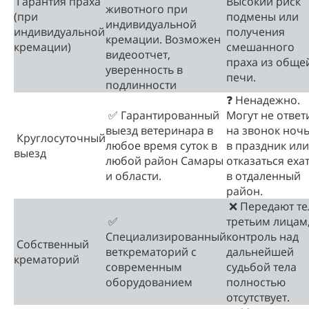
Гарантия праха
Высокий риск
животного при
(при
подмены или
индивидуальной
индивидуальной
получения
кремации. Возможен
кремации)
смешанного
видеоотчет,
праха из обще
уверенность в
печи.
подлинности
❓ Ненадежно.
✅ Гарантированный
Могут не ответ
выезд ветеринара в
на звонок ноч
Круглосуточный
любое время суток в
в праздник или
выезд
любой район Самары
отказаться еха
и области.
в отдаленный
район.
❌ Передают те
✅
третьим лицам
Специализированный
контроль над
Собственный
веткрематорий с
дальнейшей
крематорий
современным
судьбой тела
оборудованием
полностью
отсутствует.