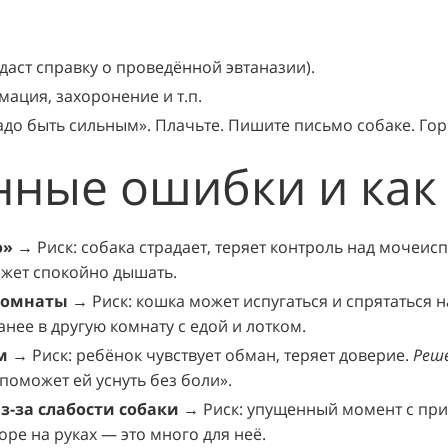
аст справку о проведённой эвтаназии).
ация, захоронение и т.п.
адо быть сильным». Плачьте. Пишите письмо собаке. Гор
нные ошибки и как 
о»
→ Риск: собака страдает, теряет контроль над мочеисп
ожет спокойно дышать.
комнаты
→ Риск: кошка может испугаться и спрятаться 
анее в другую комнату с едой и лотком.
м
→ Риск: ребёнок чувствует обман, теряет доверие.
Реше
 поможет ей уснуть без боли».
з-за слабости собаки
→ Риск: упущенный момент с пр
оре на руках — это много для неё.