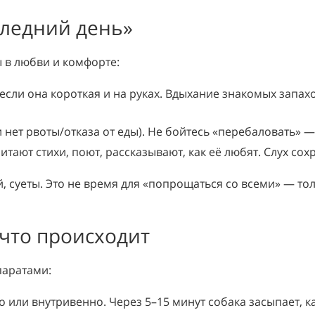
следний день»
 в любви и комфорте:
сли она короткая и на руках. Вдыхание знакомых запах
ет рвоты/отказа от еды). Не бойтесь «перебаловать» — т
тают стихи, поют, рассказывают, как её любят. Слух сох
, суеты. Это не время для «попрощаться со всеми» — тол
 что происходит
паратами:
или внутривенно. Через 5–15 минут собака засыпает, к