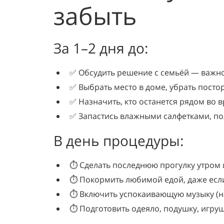
забыть
За 1–2 дня до:
✅ Обсудить решение с семьёй — важно
✅ Выбрать место в доме, убрать посто
✅ Назначить, кто останется рядом во 
✅ Запастись влажными салфетками, по
В день процедуры:
⏱️ Сделать последнюю прогулку утром 
⏱️ Покормить любимой едой, даже есл
⏱️ Включить успокаивающую музыку (н
⏱️ Подготовить одеяло, подушку, игруш