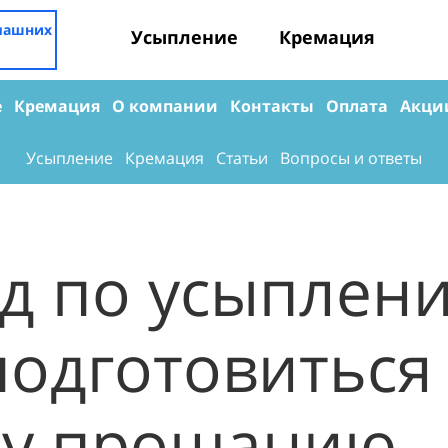
омашних
Усыпление
Кремация
е
Кремация
О компании
Контакты
Оплата
Акци
Усыпление
Кремация
Статьи
Вопросы и ответы
д по усыплен
подготовиться
му прощанию